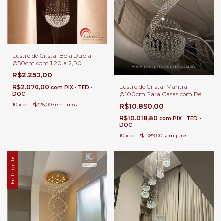
Lustre de Cristal Bola Dupla
Ø50cm com 1,20 a 2,00
metros Para Casas com Pé
R$2.250,00
Direito Duplo e Escadas
Lustre de Cristal Mantra
R$2.070,00
com
PIX • TED •
Ø100cm Para Casas com Pé
DOC
Direito Duplo
10
x
de
R$225,00
sem juros
R$10.890,00
R$10.018,80
com
PIX • TED •
DOC
10
x
de
R$1.089,00
sem juros
Frete grátis