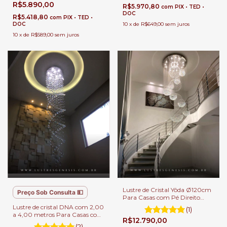
R$5.890,00
R$5.970,80
com
PIX • TED •
DOC
R$5.418,80
com
PIX • TED •
DOC
10
x
de
R$649,00
sem juros
10
x
de
R$589,00
sem juros
Lustre de Cristal Yôda Ø120cm
Preço Sob Consulta 💵
Para Casas com Pé Direito
Duplo.
Lustre de cristal DNA com 2,00
(1)
a 4,00 metros Para Casas com
R$12.790,00
Pé Direito Duplo.
(2)