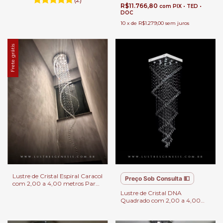
R$11.766,80
com
PIX • TED •
DOC
10
x
de
R$1.279,00
sem juros
Frete grátis
Lustre de Cristal Espiral Caracol
Preço Sob Consulta 💵
com 2,00 a 4,00 metros Para
Casas com Pé Direito Duplo
Lustre de Cristal DNA
Quadrado com 2,00 a 4,00
metros Para Casa com Pé
Direito Duplo.