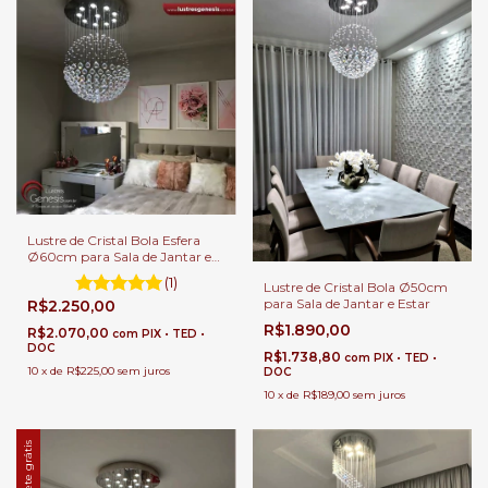
Lustre de Cristal Bola Esfera
Ø60cm para Sala de Jantar e
Estar
(1)
Lustre de Cristal Bola Ø50cm
para Sala de Jantar e Estar
R$2.250,00
R$1.890,00
R$2.070,00
com
PIX • TED •
DOC
R$1.738,80
com
PIX • TED •
10
x
de
R$225,00
sem juros
DOC
10
x
de
R$189,00
sem juros
Frete grátis