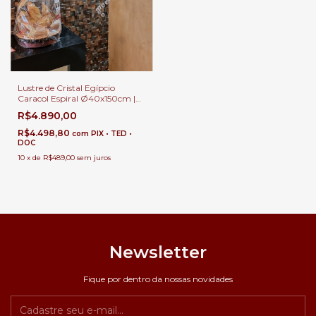
Lustre de Cristal Egípcio
Caracol Espiral Ø40x150cm |
Padaria Rosa de Ouro
R$4.890,00
R$4.498,80
com
PIX • TED •
DOC
10
x
de
R$489,00
sem juros
Newsletter
Fique por dentro da nossas novidades