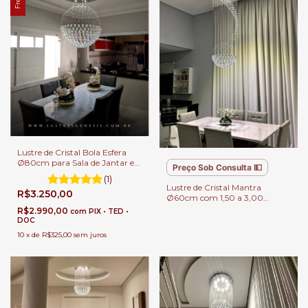
Lustre de Cristal Bola Esfera
Ø80cm para Sala de Jantar e
Preço Sob Consulta 💵
Estar
(1)
Lustre de Cristal Mantra
R$3.250,00
Ø60cm com 1,50 a 3,00
metros Para Casas com Pé
R$2.990,00
com
PIX • TED •
Direito Alto, Hall de entrada e
DOC
Escadas
10
x
de
R$325,00
sem juros