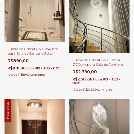
Lustre de Cristal Bola Ø40cm
para Sala de Jantar e Estar
Lustre de Cristal Bola Esfera
R$890,00
Ø70cm para Sala de Jantar e
R$818,80
com
PIX • TED • DOC
Estar
R$2.790,00
10
x
de
R$89,00
sem juros
R$2.566,80
com
PIX • TED •
DOC
10
x
de
R$279,00
sem juros
Frete grátis