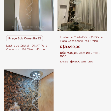
Lustre de Cristal Yôda Ø105cm
Preço Sob Consulta 💵
Para Casas com Pé Direito
Duplo.
Lustre de Cristal ''DNA'' Para
R$9.490,00
Casas com Pé Direito Duplo |
Linha Kria
R$8.730,80
com
PIX • TED •
DOC
10
x
de
R$949,00
sem juros