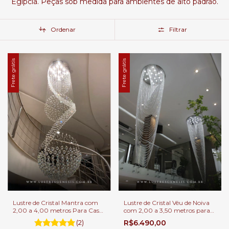
Egípcia. Peças sob medida para ambientes de alto padrão.
Ordenar
Filtrar
Frete grátis
Frete grátis
Lustre de Cristal Mantra com
Lustre de Cristal Véu de Noiva
2,00 a 4,00 metros Para Casas
com 2,00 a 3,50 metros para
com Pé Direito Duplo
Casas Pé Direito Duplo.
(2)
R$6.490,00