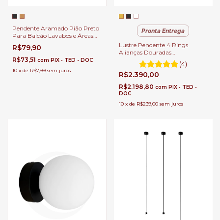
Pendente Aramado Pião Preto
Pronta Entrega
Para Balcão Lavabos e Áreas
Gourmet.
Lustre Pendente 4 Rings
R$79,90
Alianças Douradas
R$73,51
100x80x60x40cm Sala de
com
PIX • TED • DOC
(4)
Jantar e Sala de Estar Pé
10
x
de
R$7,99
sem juros
R$2.390,00
Direito Duplo
R$2.198,80
com
PIX • TED •
DOC
10
x
de
R$239,00
sem juros