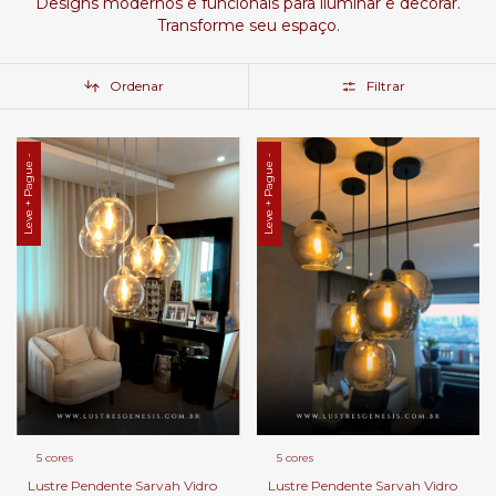
Designs modernos e funcionais para iluminar e decorar.
Transforme seu espaço.
Ordenar
Filtrar
Leve + Pague -
Leve + Pague -
5 cores
5 cores
Lustre Pendente Sarvah Vidro
Lustre Pendente Sarvah Vidro