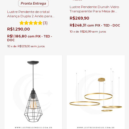
Pronta Entrega
Lustre Pendente Dunáh Vidro
Transparente Para Mesa de
Lustre Pendente de cristal
Sala de Jantar.
Aliança Dupla 2 Anéis para
R$269,90
Sala de Jantar Sala de Estar e
(3)
Quartos.
R$248,31
com
PIX • TED • DOC
R$1.290,00
10
x
de
R$26,99
sem juros
R$1.186,80
com
PIX • TED •
DOC
10
x
de
R$129,00
sem juros