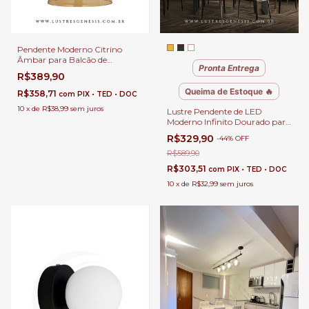
Pendente Moderno Citrino
Âmbar para Balcão de
Pronta Entrega
Cozinha, Quartos e Lavabo -
R$389,90
GMH o P-CITRINO-AMBAR
Queima de Estoque 🔥
R$358,71
com
PIX • TED • DOC
10
x
de
R$38,99
sem juros
Lustre Pendente de LED
Moderno Infinito Dourado para
Sala de Jantar, Quartos, Sala de
R$329,90
-
44
%
OFF
Estar e Escritórios
R$589,90
R$303,51
com
PIX • TED • DOC
10
x
de
R$32,99
sem juros