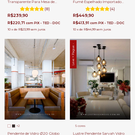
Transparente Para Mesa de
Fumê Espelhado Importado
Sala de Jantar.
Para Mesa Sala de Jantar e
(8)
(4)
Balcão de Cozinha.
R$239,90
R$449,90
R$220,71
R$413,91
com
PIX • TED • DOC
com
PIX • TED • DOC
10
x
de
R$23,99
sem juros
10
x
de
R$44,99
sem juros
Leve + Pague -
5 cores
+2
Lustre Pendente Sarvah Vidro
Pendente de Vidro Ø20 Globo