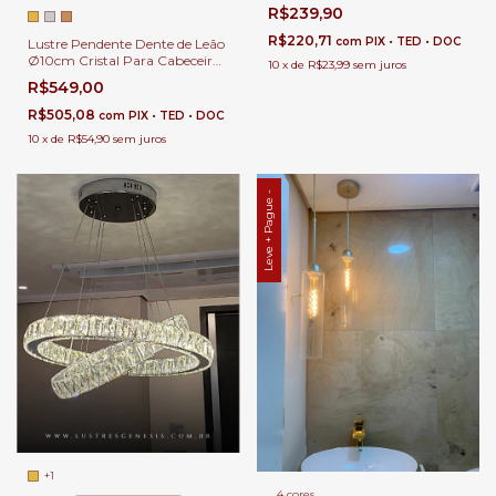
Cama, Balcão de Cozinha,
R$239,90
Quartos e Lavabo.
R$220,71
com
PIX • TED • DOC
Lustre Pendente Dente de Leão
Ø10cm Cristal Para Cabeceira
10
x
de
R$23,99
sem juros
de Cama, Lavabo e banheiro.
R$549,00
R$505,08
com
PIX • TED • DOC
10
x
de
R$54,90
sem juros
Leve + Pague -
+1
4 cores