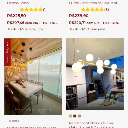
Fumê Para Mesa de Sala Jantar
Leitoso Fosco
e Balcão de Cozinha.
(3)
(1)
R$239,90
R$225,50
R$220,71
R$207,46
com
PIX • TED • DOC
com
PIX • TED • DOC
10
x
de
R$23,99
sem juros
10
x
de
R$22,55
sem juros
Leve + Pague -
+1
5 cores
Pendente Moderno Oriana
(Jabuticaba) 9 Globos para
Lustre Pendente Sarvah Vidro