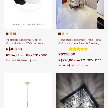
+1
Arandela Moderna Carrie
Pendente Moderno Preto Fiora
Globo Leitoso Ø10cm para
4 Globos para Sala de Jantar,
Cabeceira de Cama e Lavabos
Ambientes Gourmet e Design
R$189,90
(1)
de Interiores Industrial.
R$790,00
R$174,71
com
PIX • TED • DOC
R$726,80
10
x
de
R$18,99
sem juros
com
PIX • TED • DOC
10
x
de
R$79,00
sem juros