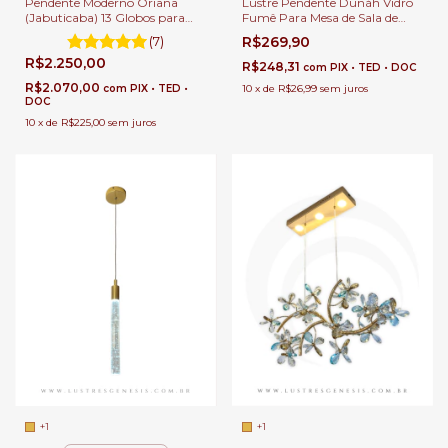
Pendente Moderno Oriana
Lustre Pendente Dunáh Vidro
(Jabuticaba) 13 Globos para
Fumê Para Mesa de Sala de
Sala de Jantar e Ambientes
Jantar.
(7)
R$269,90
Gourmet
R$2.250,00
R$248,31
com
PIX • TED • DOC
R$2.070,00
com
PIX • TED •
10
x
de
R$26,99
sem juros
DOC
10
x
de
R$225,00
sem juros
+1
+1