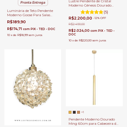
Lustre Pendente de Cristal
Pronta Entrega
Moderno Gênesis Dourado
Para Quartos, Sala de Jantar,
Luminária de Teto Pendente
(5)
Sala de Estar e Apartamentos
Moderno Goose Para Salas
R$2.200,00
-
12
%
OFF
Lavabos Balcão e Cabeceira de
R$189,90
Cama
R$2.490,00
R$174,71
com
PIX • TED • DOC
R$2.024,00
com
PIX • TED •
DOC
10
x
de
R$18,99
sem juros
10
x
de
R$220,00
sem juros
+1
Pendente Moderno Dourado
Ming 60cm para Cabeceira de