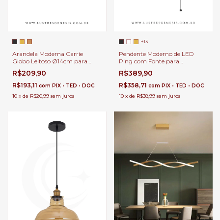
+13
Arandela Moderna Carrie
Pendente Moderno de LED
Globo Leitoso Ø14cm para
Ping com Fonte para
Cabeceira de Cama e Lavabos
Cabeceira de Cama, Balcão de
R$209,90
R$389,90
Cozinha, Quartos e Lavabo
R$193,11
R$358,71
com
PIX • TED • DOC
com
PIX • TED • DOC
10
x
de
R$20,99
sem juros
10
x
de
R$38,99
sem juros