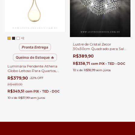
+2
Lustre de Cristal Zecor
Pronta Entrega
30x30cm Quadrado para Sala
de Estar e Quartos
R$389,90
Queima de Estoque 🔥
R$358,71
com
PIX • TED • DOC
Luminária Pendente Athena
10
x
de
R$38,99
sem juros
Globo Leitoso Para Quartos,
Balcão de Cozinha, Cabeceira
R$379,90
-
22
%
OFF
de Cama e Lavabo.
R$489,90
R$349,51
com
PIX • TED • DOC
10
x
de
R$37,99
sem juros