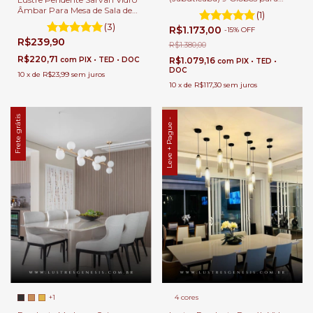
Sala de Jantar e Ambientes
Âmbar Para Mesa de Sala de
(1)
Gourmet
Jantar
(3)
R$1.173,00
-
15
%
OFF
R$239,90
R$1.380,00
R$220,71
R$1.079,16
com
PIX • TED • DOC
com
PIX • TED •
DOC
10
x
de
R$23,99
sem juros
10
x
de
R$117,30
sem juros
Frete grátis
Leve + Pague -
+1
4 cores