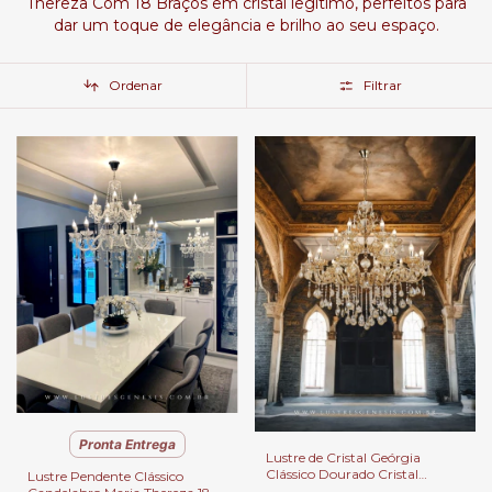
Thereza Com 18 Braços em cristal legítimo, perfeitos para
dar um toque de elegância e brilho ao seu espaço.
Ordenar
Filtrar
Pronta Entrega
Lustre de Cristal Geórgia
Clássico Dourado Cristal
Lustre Pendente Clássico
Âmbar 18 Braços para Casas