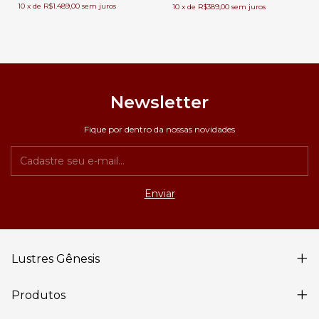
10
x
de
R$1.489,00
sem juros
10
x
de
R$389,00
sem juros
Newsletter
Fique por dentro da nossas novidades
Lustres Gênesis
Produtos