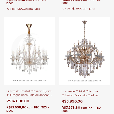
com
PIX • TED •
DOC
DOC
10
x
de
R$299,00
sem juros
10
x
de
R$399,00
sem juros
Lustre de Cristal Clássico Elysee
Lustre de Cristal Olímpia
18 Braços para Sala de Jantar,
Clássico Dourado Cristais
Escadas e Hall
Transparente 18 Braços para
R$14.890,00
R$3.890,00
Casas com Pé Direito Duplo e
Buffet
R$13.698,80
R$3.578,80
com
PIX • TED •
com
PIX • TED •
DOC
DOC