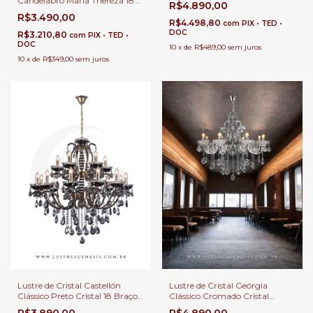
Candelabro Maria Thereza 18
R$4.890,00
com Pé Direito Duplo e Buffet
Velas Braços Transparente Para
R$3.490,00
Sala de Jantar e Pé Direito
R$4.498,80
com
PIX • TED •
Duplo
DOC
R$3.210,80
com
PIX • TED •
DOC
10
x
de
R$489,00
sem juros
10
x
de
R$349,00
sem juros
Lustre de Cristal Castellón
Lustre de Cristal Geórgia
Clássico Preto Cristal 18 Braços
Clássico Cromado Cristal
para Casas com Pé Direito
Transparente 18 Braços para
R$3.890,00
R$4.890,00