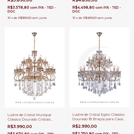
Duplo e Buffet
Casas com Pé Direito Duplo e
Buffet
R$3.578,80
R$4.498,80
com
PIX • TED •
com
PIX • TED •
DOC
DOC
10
x
de
R$389,00
sem juros
10
x
de
R$489,00
sem juros
Lustre de Cristal Egito Clássico
Lustre de Cristal Munique
Dourado 18 Braços para Casas
Clássico Dourado Cristais
com Pé Direito Duplo e Buffet
Transparente 18 Braços para
R$2.990,00
R$3.990,00
Casas com Pé Direito Duplo e
Buffet
R$2.750,80
R$3.670,80
com
PIX • TED •