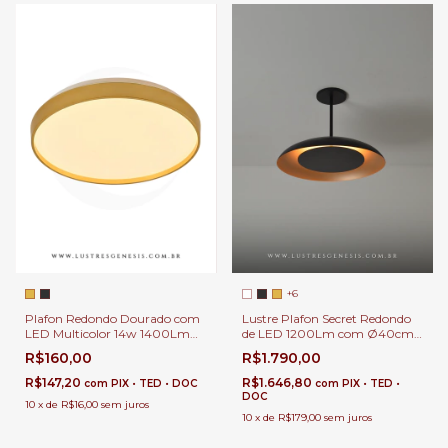
+6
Plafon Redondo Dourado com
Lustre Plafon Secret Redondo
LED Multicolor 14w 1400Lm
de LED 1200Lm com Ø40cm
Mally 27cm Para Corredor,
Rebatedor Luz Indireta para
R$160,00
R$1.790,00
Quarto e Escritório
Quartos, Sala de Estar,
Corredor, Hall e Escritório
R$147,20
R$1.646,80
com
PIX • TED • DOC
com
PIX • TED •
DOC
10
x
de
R$16,00
sem juros
10
x
de
R$179,00
sem juros