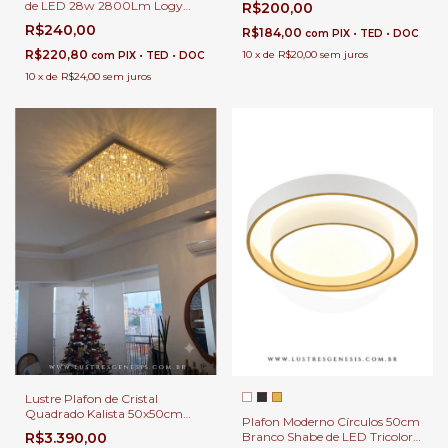
de LED 28w 2800Lm Logy
R$200,00
Sala, Quartos e Lavabo
Dourado Redondo Ø39cm
R$240,00
R$184,00
com
PIX • TED • DOC
Para Sala, Corredor e Quarto
R$220,80
10
x
de
R$20,00
sem juros
com
PIX • TED • DOC
10
x
de
R$24,00
sem juros
Lustre Plafon de Cristal
Quadrado Kalista 50x50cm
Plafon Moderno Círculos 50cm
para Sala de Jantar, Estar e
Branco Shabe de LED Tricolor
R$3.390,00
Quartos