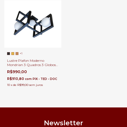
+1
Lustre Plafon Moderno
Mondrian 3 Quadros 3 Globos
Leitoso para Sala de Jantar e
R$990,00
Estar
R$910,80
com
PIX • TED • DOC
10
x
de
R$99,00
sem juros
Newsletter