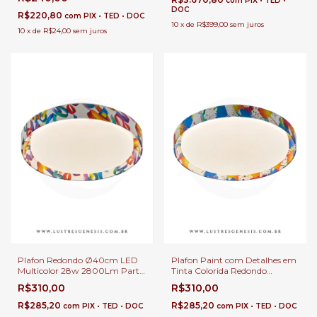
com
PIX • TED •
Logy Preto Para Corredor,
Salas
DOC
Lavabo e Quarto
R$220,80
com
PIX • TED • DOC
10
x
de
R$399,00
sem juros
10
x
de
R$24,00
sem juros
Plafon Redondo Ø40cm LED
Plafon Paint com Detalhes em
Multicolor 28w 2800Lm Party
Tinta Colorida Redondo
Colorido Confete Para Sala,
Ø40cm LED Multicolor
R$310,00
R$310,00
Corredor e Quarto Infantil
2800Lm Para Corredor e
Quarto Infantil
R$285,20
R$285,20
com
PIX • TED • DOC
com
PIX • TED • DOC