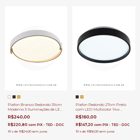
Plafon Branco Redondo 39cm
Plafon Redondo 27cm Preto
Moderno 3 Iluminações de LED
com LED Multicolor 14w
Quente, Frio e Neutro 2800Lm
1400Lm Mally Para Hall de
R$240,00
R$160,00
Logy Para Quarto, Corredor e
Entrada, Lavabo e Quartos
Sala
R$220,80
R$147,20
com
PIX • TED • DOC
com
PIX • TED • DOC
10
x
de
R$24,00
sem juros
10
x
de
R$16,00
sem juros