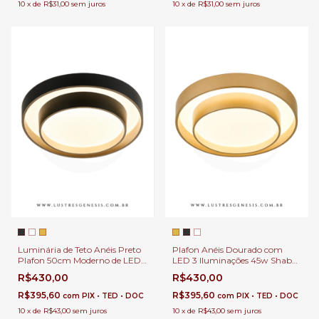
10
x
de
R$31,00
sem juros
10
x
de
R$31,00
sem juros
Luminária de Teto Anéis Preto
Plafon Anéis Dourado com
Plafon 50cm Moderno de LED
LED 3 Iluminações 45w Shabe
Multicolor 4500Lm Shabe
Redondo Ø50cm Para Lavabo,
R$430,00
R$430,00
Para Escritório, Quartos e
Corredor e Escritório
Corredor
R$395,60
R$395,60
com
PIX • TED • DOC
com
PIX • TED • DOC
10
x
de
R$43,00
sem juros
10
x
de
R$43,00
sem juros