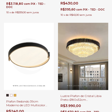
45w 4500Lm Para Sala,
R$430,00
R$3.118,80
com
PIX • TED •
Quartos, Escritório e Lavabo
DOC
R$395,60
com
PIX • TED • DOC
10
x
de
R$339,00
sem juros
10
x
de
R$43,00
sem juros
Lustre Plafon de Cristal Libia
Preto Ø80x32cm
Plafon Redondo 39cm
Contemporâneo 13 E-14 |
Moderno de LED Multicolor
R$3.990,00
Luminária de Teto Decorativa
Quente, Neutro e Frio 2800Lm
R$240,00
para Quartos, Suites, Hall e
R$3.670,80