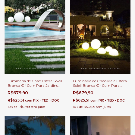
Luminária de Chão Esfera Soleil
Luminária de Chão Meia Esfera
Branca Ø40cm Para Jardins
Soleil Branca Ø40cm Para
Externos, Jardim de Inverno e
Áreas Internas e Externas.
R$679,90
R$679,90
Áreas Internas.
R$625,51
R$625,51
com
PIX • TED • DOC
com
PIX • TED • DOC
10
x
de
R$67,99
sem juros
10
x
de
R$67,99
sem juros