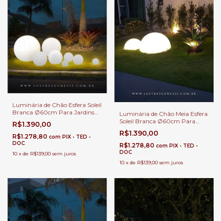
Luminária de Chão Esfera Soleil
Branca Ø60cm Para Jardins
Luminária de Chão Meia Esfera
Externos, Jardim de Inverno e
Soleil Branca Ø60cm Para
R$1.390,00
Áreas Internas.
Áreas Internas e Externas.
R$1.390,00
R$1.278,80
com
PIX • TED •
DOC
R$1.278,80
com
PIX • TED •
DOC
10
x
de
R$139,00
sem juros
10
x
de
R$139,00
sem juros