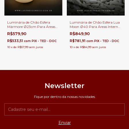
Luminária de Chão Esfera
Luminária de Chão Esfera Lua
Mármore Ø23cm Para Áreas
Moon Ø40 Para Áreas Internas
Internas e Externas.
e Externas.
R$579,90
R$849,90
R$533,51
R$781,91
com
PIX • TED • DOC
com
PIX • TED • DOC
10
x
de
R$57,99
sem juros
10
x
de
R$84,99
sem juros
Newsletter
Fique por dentro da nossas novidades