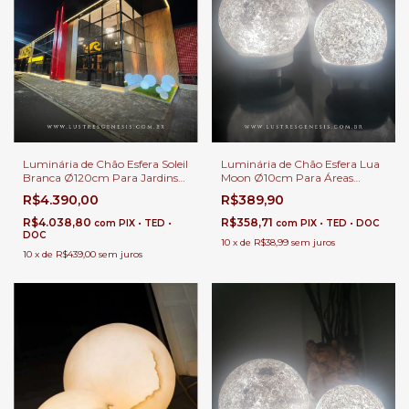
Luminária de Chão Esfera Soleil
Luminária de Chão Esfera Lua
Branca Ø120cm Para Jardins
Moon Ø10cm Para Áreas
Externos, Jardim de Inverno e
Internas
R$4.390,00
R$389,90
Áreas Internas.
R$4.038,80
R$358,71
com
PIX • TED •
com
PIX • TED • DOC
DOC
10
x
de
R$38,99
sem juros
10
x
de
R$439,00
sem juros