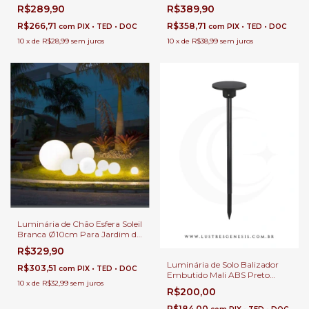
Corredor, Escada e Área
Escada e Área Externa
R$289,90
R$389,90
Externa
R$266,71
R$358,71
com
PIX • TED • DOC
com
PIX • TED • DOC
10
x
de
R$28,99
sem juros
10
x
de
R$38,99
sem juros
Luminária de Chão Esfera Soleil
Branca Ø10cm Para Jardim de
Inverno e Áreas Internas.
R$329,90
Luminária de Solo Balizador
R$303,51
com
PIX • TED • DOC
Embutido Mali ABS Preto
10
x
de
R$32,99
sem juros
7,38m LED Integrado 12W
R$200,00
1200Lm Para Paisagem e
Jardim
R$184,00