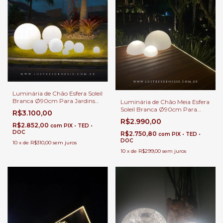
Luminária de Chão Esfera Soleil
Branca Ø90cm Para Jardins
Luminária de Chão Meia Esfera
Externos, Jardim de Inverno e
Soleil Branca Ø90cm Para
R$3.100,00
Áreas Internas.
Áreas Internas e Externas.
R$2.990,00
R$2.852,00
com
PIX • TED •
DOC
R$2.750,80
com
PIX • TED •
DOC
10
x
de
R$310,00
sem juros
10
x
de
R$299,00
sem juros