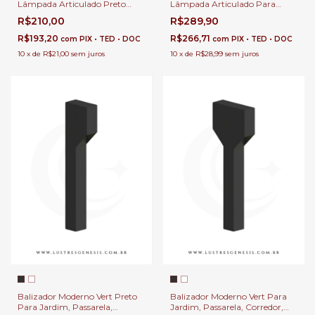
Lâmpada Articulado Preto
Lâmpada Articulado Para
Para Jardim, Passarela,
Jardim, Passarela, Corredor,
R$210,00
R$289,90
Corredor, Escada e Área
Escada e Área Externa
Externa
R$193,20
R$266,71
com
PIX • TED • DOC
com
PIX • TED • DOC
10
x
de
R$21,00
sem juros
10
x
de
R$28,99
sem juros
Balizador Moderno Vert Preto
Balizador Moderno Vert Para
Para Jardim, Passarela,
Jardim, Passarela, Corredor,