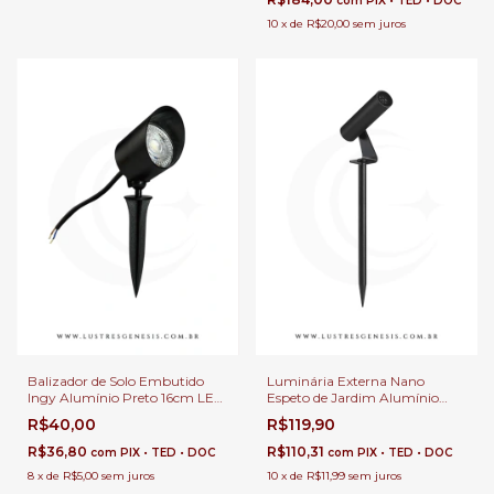
com
PIX • TED • DOC
10
x
de
R$20,00
sem juros
Balizador de Solo Embutido
Luminária Externa Nano
Ingy Alumínio Preto 16cm LED
Espeto de Jardim Alumínio
Integrado 5w 80Lm Bivolt
Preto LED Branco Quente 2w
R$40,00
R$119,90
Para Jardim, Fachada e
Para Quintal e Fachada
Passagem
R$36,80
R$110,31
com
PIX • TED • DOC
com
PIX • TED • DOC
8
x
de
R$5,00
sem juros
10
x
de
R$11,99
sem juros