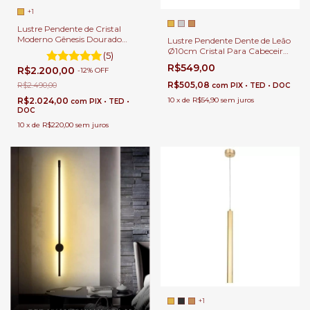
+1
Lustre Pendente de Cristal
Moderno Gênesis Dourado
Lustre Pendente Dente de Leão
Para Quartos, Sala de Jantar,
Ø10cm Cristal Para Cabeceira
(5)
Sala de Estar e Apartamentos
de Cama, Lavabo e banheiro.
R$549,00
R$2.200,00
-
12
%
OFF
R$505,08
R$2.490,00
com
PIX • TED • DOC
10
x
de
R$54,90
sem juros
R$2.024,00
com
PIX • TED •
DOC
10
x
de
R$220,00
sem juros
+1