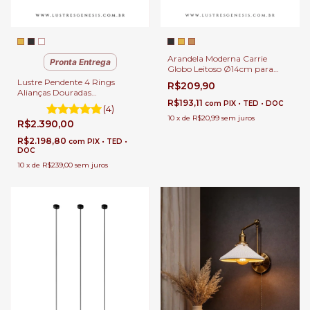
Arandela Moderna Carrie
Pronta Entrega
Globo Leitoso Ø14cm para
Cabeceira de Cama e Lavabos
Lustre Pendente 4 Rings
R$209,90
Alianças Douradas
100x80x60x40cm Sala de
R$193,11
com
PIX • TED • DOC
(4)
Jantar e Sala de Estar Pé
10
x
de
R$20,99
sem juros
R$2.390,00
Direito Duplo
R$2.198,80
com
PIX • TED •
DOC
10
x
de
R$239,00
sem juros