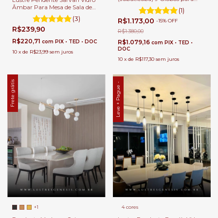
Sala de Jantar e Ambientes
Âmbar Para Mesa de Sala de
(1)
Gourmet
Jantar
(3)
R$1.173,00
-
15
%
OFF
R$239,90
R$1.380,00
R$220,71
R$1.079,16
com
PIX • TED • DOC
com
PIX • TED •
DOC
10
x
de
R$23,99
sem juros
10
x
de
R$117,30
sem juros
Frete grátis
Leve + Pague -
+1
4 cores