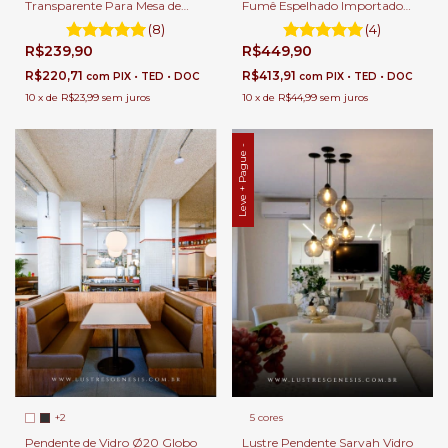
Transparente Para Mesa de
Fumê Espelhado Importado
Sala de Jantar.
Para Mesa Sala de Jantar e
(8)
(4)
Balcão de Cozinha.
R$239,90
R$449,90
R$220,71
R$413,91
com
PIX • TED • DOC
com
PIX • TED • DOC
10
x
de
R$23,99
sem juros
10
x
de
R$44,99
sem juros
Leve + Pague -
5 cores
+2
Lustre Pendente Sarvah Vidro
Pendente de Vidro Ø20 Globo