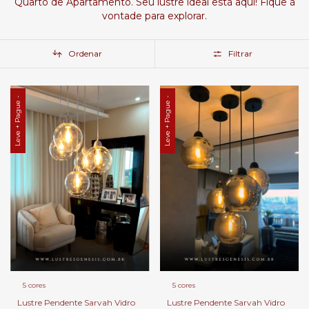
Quarto de Apartamento. Seu lustre ideal está aqui! Fique à
vontade para explorar.
Ordenar
Filtrar
Leve + Pague -
Leve + Pague -
5 cores
5 cores
Lustre Pendente Sarvah Vidro
Lustre Pendente Sarvah Vidro