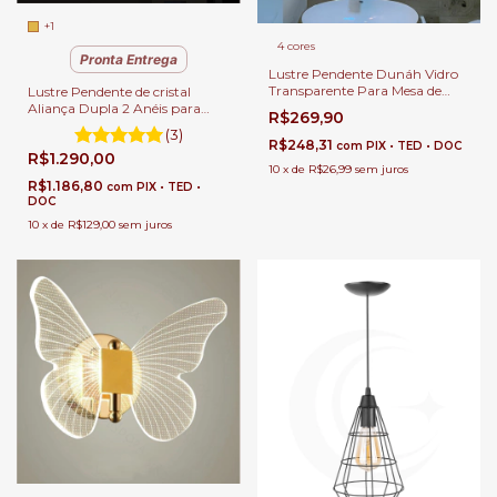
+1
4 cores
Pronta Entrega
Lustre Pendente Dunáh Vidro
Transparente Para Mesa de
Lustre Pendente de cristal
Sala de Jantar.
Aliança Dupla 2 Anéis para
R$269,90
Sala de Jantar Sala de Estar e
(3)
Quartos.
R$248,31
com
PIX • TED • DOC
R$1.290,00
10
x
de
R$26,99
sem juros
R$1.186,80
com
PIX • TED •
DOC
10
x
de
R$129,00
sem juros