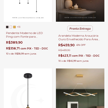
+13
Pronta Entrega
Pendente Moderno de LED
Arandela Moderna Araucária
Ping com Fonte para
Ouro Envelhecido Para Área
Cabeceira de Cama, Balcão de
R$389,90
Gourmet, Quartos, Sala de
Cozinha, Quartos e Lavabo
R$459,90
-
6
%
OFF
Estar, Hall de Entrada e
R$358,71
com
PIX • TED • DOC
Corredor - GMH o A-
R$489,90
ARAUCARIA-GOLD
10
x
de
R$38,99
sem juros
R$423,11
com
PIX • TED • DOC
10
x
de
R$45,99
sem juros