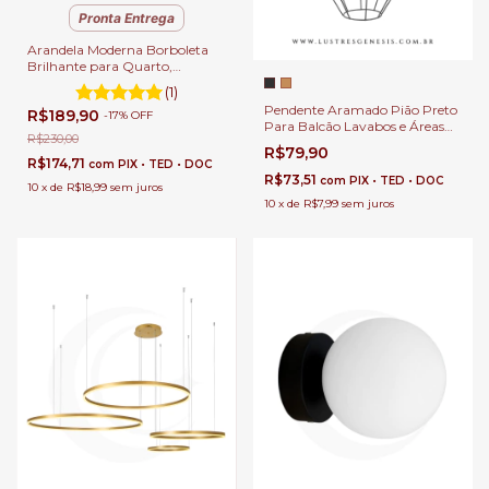
Pronta Entrega
Arandela Moderna Borboleta
Brilhante para Quarto,
Cabeceira de Cama, Lavabo e
(1)
Quarto Infantil - DCB02158
Pendente Aramado Pião Preto
R$189,90
-
17
%
OFF
Para Balcão Lavabos e Áreas
R$230,00
Gourmet.
R$79,90
R$174,71
com
PIX • TED • DOC
R$73,51
com
PIX • TED • DOC
10
x
de
R$18,99
sem juros
10
x
de
R$7,99
sem juros