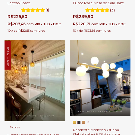
Fumê Para Mesa de Sala Jantar
Leitoso Fosco
e Balcão de Cozinha.
(3)
(1)
R$239,90
R$225,50
R$220,71
R$207,46
com
PIX • TED • DOC
com
PIX • TED • DOC
10
x
de
R$23,99
sem juros
10
x
de
R$22,55
sem juros
Leve + Pague -
+1
5 cores
Pendente Moderno Oriana
(Jabuticaba) 9 Globos para
Lustre Pendente Sarvah Vidro