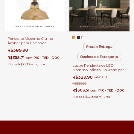
Pendente Moderno Citrino
Âmbar para Balcão de
Pronta Entrega
Cozinha, Quartos e Lavabo -
R$389,90
GMH o P-CITRINO-AMBAR
Queima de Estoque 🔥
R$358,71
com
PIX • TED • DOC
10
x
de
R$38,99
sem juros
Lustre Pendente de LED
Moderno Infinito Dourado para
Sala de Jantar, Quartos, Sala de
R$329,90
-
44
%
OFF
Estar e Escritórios
R$589,90
R$303,51
com
PIX • TED • DOC
10
x
de
R$32,99
sem juros