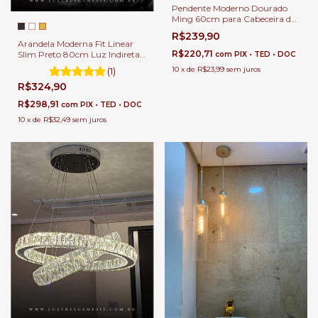
Pendente Moderno Dourado
Ming 60cm para Cabeceira de
Cama, Balcão de Cozinha,
R$239,90
Quartos e Lavabo.
Arandela Moderna Fit Linear
R$220,71
Slim Preto 80cm Luz Indireta
com
PIX • TED • DOC
de LED para Quarto, Cabeceira
10
x
de
R$23,99
sem juros
(1)
de Cama, Lavabo, Corredor e
R$324,90
Escritórios
R$298,91
com
PIX • TED • DOC
10
x
de
R$32,49
sem juros