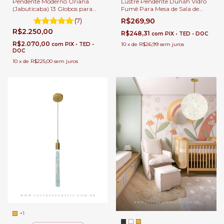
Pendente Moderno Oriana
Lustre Pendente Dunáh Vidro
(Jabuticaba) 13 Globos para
Fumê Para Mesa de Sala de
Sala de Jantar e Ambientes
Jantar.
(7)
R$269,90
Gourmet
R$2.250,00
R$248,31
com
PIX • TED • DOC
R$2.070,00
com
PIX • TED •
10
x
de
R$26,99
sem juros
DOC
10
x
de
R$225,00
sem juros
+1