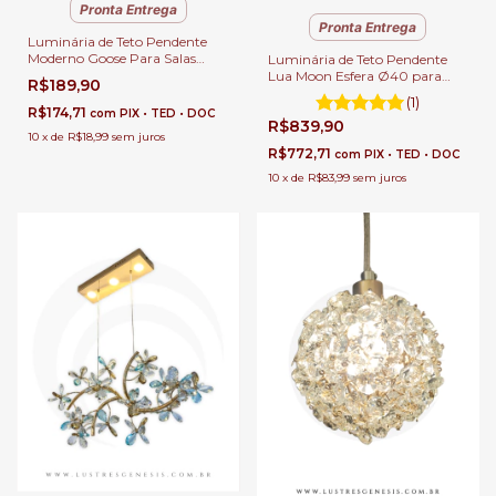
Pronta Entrega
Pronta Entrega
Luminária de Teto Pendente
Moderno Goose Para Salas
Luminária de Teto Pendente
Lavabos Balcão e Cabeceira de
Lua Moon Esfera Ø40 para
R$189,90
Cama
Quartos, Sala de Jantar e Sala
(1)
de Estar.
R$174,71
com
PIX • TED • DOC
R$839,90
10
x
de
R$18,99
sem juros
R$772,71
com
PIX • TED • DOC
10
x
de
R$83,99
sem juros