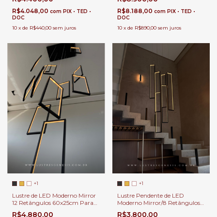
Duplo e Alto
Entrada
R$8.188,00
R$4.048,00
com
PIX • TED •
com
PIX • TED •
DOC
DOC
10
x
de
R$890,00
sem juros
10
x
de
R$440,00
sem juros
+1
+1
Lustre de LED Moderno Mirror
Lustre Pendente de LED
12 Retângulos 60x25cm Para
Moderno Mirror/8 Retângulos
Casas Pé Direito Duplo e Alto
60x25cm Para Casas Pé Direito
R$4.880,00
R$3.800,00