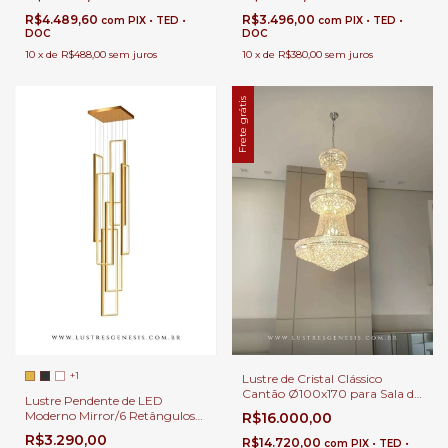
Duplo e Alto
R$4.489,60
R$3.496,00
com
PIX • TED •
com
PIX • TED •
DOC
DOC
10
x
de
R$488,00
sem juros
10
x
de
R$380,00
sem juros
Frete grátis
+1
Lustre de Cristal Clássico
Cantão Ø100x170 para Sala de
Lustre Pendente de LED
Jantar, Sala de Estar, Escadas,
Moderno Mirror/6 Retângulos
R$16.000,00
Pé Direito Duplo e Alto.
60x25cm Para Casas Pé Direito
R$3.290,00
R$14.720,00
com
PIX • TED •
Duplo e Alto