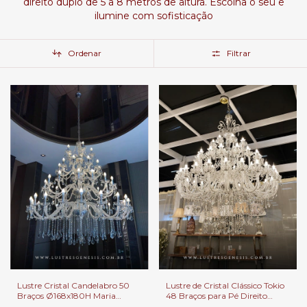
direito duplo de 5 a 8 metros de altura. Escolha o seu e
ilumine com sofisticação
Ordenar
Filtrar
Lustre Cristal Candelabro 50
Lustre de Cristal Clássico Tokio
Braços Ø168x180H Maria
48 Braços para Pé Direito
Thereza | Cristais
Duplo