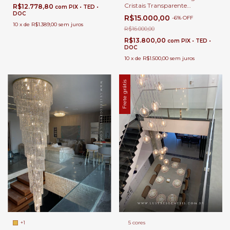
Cristais Transparente
R$12.778,80
com
PIX • TED •
Ø120x180 para Casas com Pé
DOC
R$15.000,00
-
6
%
OFF
Direito Duplo e Buffet
10
x
de
R$1.389,00
sem juros
R$16.000,00
R$13.800,00
com
PIX • TED •
DOC
10
x
de
R$1.500,00
sem juros
Frete grátis
+1
5 cores