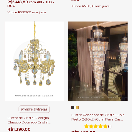
R$5.418,80
com
PIX • TED •
DOC
10
x
de
R$510,00
sem juros
10
x
de
R$589,00
sem juros
Pronta Entrega
Lustre Pendente de Cristal Líbia
Lustre de Cristal Geórgia
Preto Ø80x240cm Para Casas
Clássico Dourado Cristal
Pé Direito Duplo e Alto
(1)
Âmbar 5 Braços para Casas
R$1.390,00
com Pé Direito Duplo e Buffet