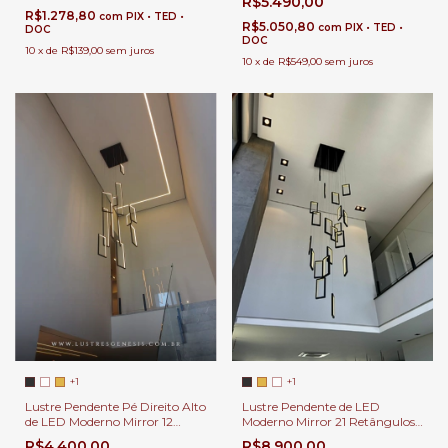
R$5.490,00
R$1.278,80
com
PIX • TED •
R$5.050,80
com
PIX • TED •
DOC
DOC
10
x
de
R$139,00
sem juros
10
x
de
R$549,00
sem juros
+1
+1
Lustre Pendente de LED
Lustre Pendente Pé Direito Alto
Moderno Mirror 21 Retângulos
de LED Moderno Mirror 12
60x25cm Para Casas Pé Direito
Retângulos Para Hall de
R$8.900,00
R$4.400,00