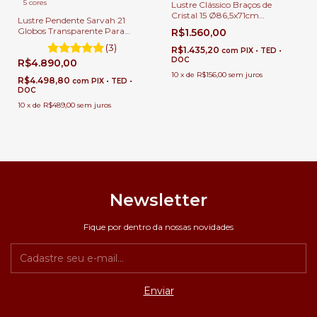
5 cores
Lustre Clássico Braços de
Cristal 15 Ø86,5x71cm
Lustre Pendente Sarvah 21
Lâmpadas E-14 Para Pé Direito
Globos Transparente Para
R$1.560,00
Duplo e Sala de Jantar
Casas Pé Direito Duplo e Alto.
(3)
R$1.435,20
com
PIX • TED •
DOC
R$4.890,00
10
x
de
R$156,00
sem juros
R$4.498,80
com
PIX • TED •
DOC
10
x
de
R$489,00
sem juros
Newsletter
Fique por dentro da nossas novidades