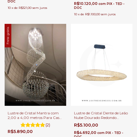
DOC
R$10.120,00
com
PIX • TED •
10
x
de
R$321,00
sem juros
DOC
10
x
de
R$1.100,00
sem juros
Frete grátis
Lustre de Cristal Mantra com
Lustre de Cristal Dente de Leão
2,00 a 4,00 metros Para Casas
Nube Dourado Redondo
com Pé Direito Duplo
Ø120cm de LED 84w 3000K
(2)
R$5.100,00
Para Sala de Jantar Pé Direito
R$5.890,00
Duplo
R$4.692,00
com
PIX • TED •
DOC