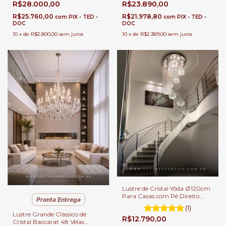
R$28.000,00
R$23.890,00
Transparentes | Casas Pé
Direito Duplo
R$25.760,00
R$21.978,80
com
PIX • TED •
com
PIX • TED •
DOC
DOC
10
x
de
R$2.800,00
sem juros
10
x
de
R$2.389,00
sem juros
Lustre de Cristal Yôda Ø120cm
Para Casas com Pé Direito
Pronta Entrega
Duplo.
(1)
Lustre Grande Clássico de
R$12.790,00
Cristal Baccarat 48 Velas