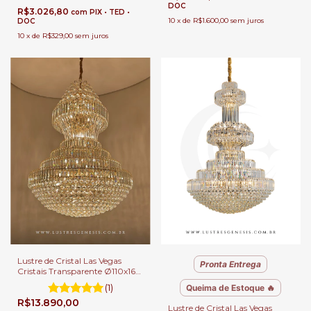
DOC
R$3.026,80
com
PIX • TED •
10
x
de
R$1.600,00
sem juros
DOC
10
x
de
R$329,00
sem juros
Lustre de Cristal Las Vegas
Pronta Entrega
Cristais Transparente Ø110x160
para Casas com Pé Direito
(1)
Queima de Estoque 🔥
Duplo e Buffet
R$13.890,00
Lustre de Cristal Las Vegas