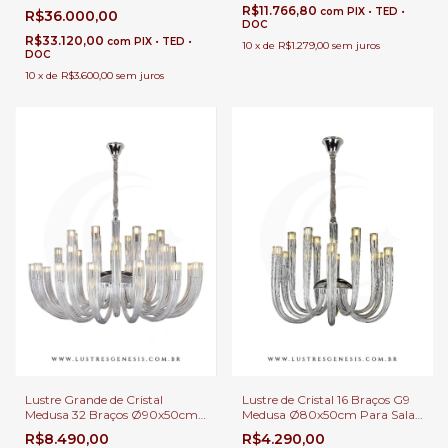
Detalhes Rubro Para Casas
R$11.766,80
com
PIX • TED •
R$36.000,00
com Pé Direito Duplo, Lobbies
DOC
de Hotéis e Salões de Festas
R$33.120,00
com
PIX • TED •
10
x
de
R$1.279,00
sem juros
DOC
10
x
de
R$3.600,00
sem juros
Lustre Grande de Cristal
Lustre de Cristal 16 Braços G9
Medusa 32 Braços Ø90x50cm
Medusa Ø80x50cm Para Sala
Lâmpada G9 Para Sala de
de Jantar Pé Direito Duplo e
R$8.490,00
R$4.290,00
Estar e Jantar Pé Direito Duplo
Alto