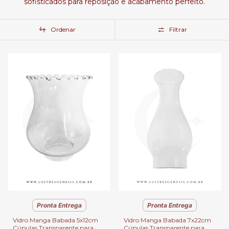
sofisticados para reposição e acabamento perfeito.
Ordenar
Filtrar
Pronta Entrega
Pronta Entrega
Vidro Manga Babada 5x12cm
Vidro Manga Babada 7x22cm
Cúpulas Transparente para
Cúpulas Transparente para