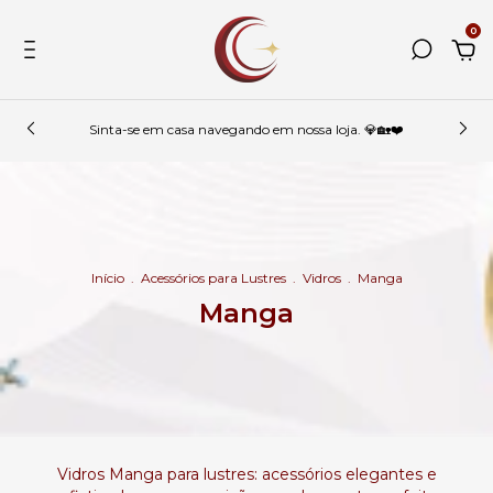
0
Sinta-se em casa navegando em nossa loja. 💎🏡❤️
Início
.
Acessórios para Lustres
.
Vidros
.
Manga
Manga
Vidros Manga para lustres: acessórios elegantes e